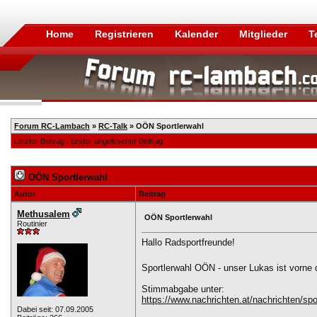
Home
Registrieren
Kalender
Mitglieder
T
Forum RC-Lambach
»
RC-Talk
»
OÖN Sportlerwahl
Letzter Beitrag
|
Erster ungelesener Beitrag
OÖN Sportlerwahl
Autor
Beitrag
Methusalem
OÖN Sportlerwahl
Routinier
Hallo Radsportfreunde!
Sportlerwahl OÖN - unser Lukas ist vorne
Stimmabgabe unter:
https://www.nachrichten.at/nachrichten/spo
Dabei seit: 07.09.2005