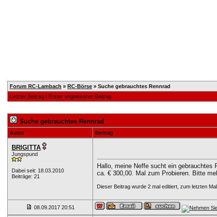
Home
Registrieren
Kalender
Mitglieder
T
Forum RC-Lambach
»
RC-Börse
»
Suche gebrauchtes Rennrad
Letzter Beitrag
|
Erster ungelesener Beitrag
Suche gebrauchtes Rennrad
Autor
Beitrag
BRIGITTA
Jungspund
Hallo, meine Neffe sucht ein gebrauchtes
Dabei seit: 18.03.2010
ca. € 300,00. Mal zum Probieren. Bitte me
Beiträge: 21
Dieser Beitrag wurde 2 mal editiert, zum letzten 
08.09.2017
20:51