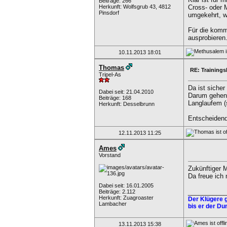
Beiträge: 266
Herkunft: Wolfsgrub 43, 4812
Cross- oder 
Pinsdorf
umgekehrt, w
Für die komme
ausprobieren
10.11.2013
18:01
Thomas
RE: Trainings
Tripel-As
Da ist sicher 
Dabei seit: 21.04.2010
Darum gehen j
Beiträge: 168
Langlaufem (s
Herkunft: Desselbrunn
Entscheidend 
12.11.2013
11:25
Ames
Vorstand
Zukünftiger M
Da freue ich
Dabei seit: 16.01.2005
___________
Beiträge: 2.112
Herkunft: Zuagroaster
Der Klügere g
Lambacher
bis er der Du
13.11.2013
15:38