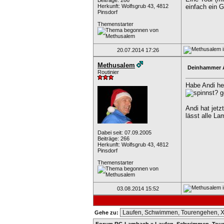
Beiträge: 266
Herkunft: Wolfsgrub 43, 4812
einfach ein G
Pinsdorf
Themenstarter
20.07.2014
17:26
Methusalem
Deinhammer 
Routinier
Habe Andi he
g
Andi hat jetz
lässt alle L
Dabei seit: 07.09.2005
Beiträge: 266
Herkunft: Wolfsgrub 43, 4812
Pinsdorf
Themenstarter
03.08.2014
15:52
Gehe zu: