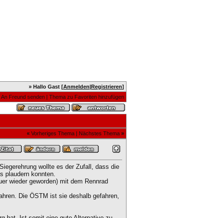
» Hallo Gast [
Anmelden
|
Registrieren
]
|
An Freund senden
|
Thema zu Favoriten hinzufügen
«
Vorheriges Thema
|
Nächstes Thema
»
iegerehrung wollte es der Zufall, dass die
s plaudern konnten.
euer wieder geworden) mit dem Rennrad
ahren. Die ÖSTM ist sie deshalb gefahren,
g hat. Ist somit eine gute Alternative zu