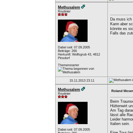
Methusalem
Routinier
Da muss ich
Kann aber sch
könnte es si
Falls das zut
Dabei seit: 07.09.2005
Beiträge: 266
Herkunft: Wolfsgrub 43, 4812
Pinsdorf
Themenstarter
15.11.2013
23:11
Methusalem
Roland Moser
Routinier
Beim Traunse
Hüttenwirt un
Am Tag darau
lässt alle R
Leider harmo
Italien sein.
Dabei seit: 07.09.2005
Eine Tour (m