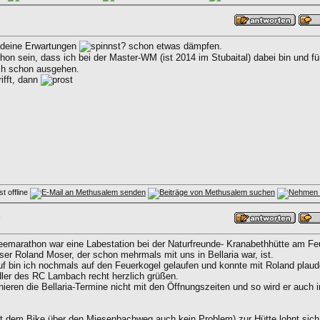
 deine Erwartungen
schon etwas dämpfen.
on sein, dass ich bei der Master-WM (ist 2014 im Stubaital) dabei bin und für
ch schon ausgehen.
rifft, dann
emarathon war eine Labestation bei der Naturfreunde- Kranabethhütte am Fe
ser Roland Moser, der schon mehrmals mit uns in Bellaria war, ist.
f bin ich nochmals auf den Feuerkogel gelaufen und konnte mit Roland plauder
adler des RC Lambach recht herzlich grüßen.
nieren die Bellaria-Termine nicht mit den Öffnungszeiten und so wird er auch
it dem Bike über den Miesenbachweg auch kein Problem) zur Hütte lohnt sich 