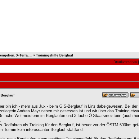
Mitglieder
Team
Suche
FAQ
Forum
gehen, X-Terra, ...
»
Trainingshilfe Berglauf
Druckvorschau
e Berglauf
r bin ich - mehr aus Jux - beim GIS-Berglauf in Linz dabeigewesen. Bei der S
siegerin Andrea Mayr neben mir gesessen ist und wir über das Training etwa
a 5-fache Weltmeisterin im Berglaufen und 3-fache Ö Staatsmeisterin (auch h
.
s Radfahren als Training für den Berglauf, ist heuer vor der ÖSTM 500km gef
m Termin kein interessanter Berglauf stattfand.
mich, dass Berglaufen einen positiven Trainingseffekt für das Radfahren am Ber