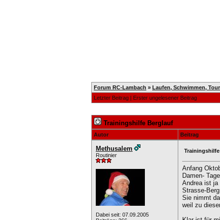
Home
Registrieren
Kalender
Forum RC-Lambach
»
Laufen, Schwimmen, Touren
Letzter Beitrag
|
Erster ungelesener Beitrag
Trainingshilfe Berglauf
Autor
Beitrag
Methusalem
Trainingshilf
Routinier
Anfang Oktobe
Damen- Tages
Andrea ist j
Strasse-Berg
Sie nimmt da
weil zu diese
Dabei seit: 07.09.2005
Klar ist für 