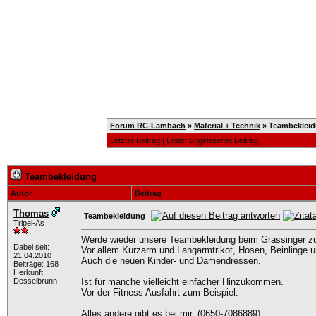
Home
Registrieren
Kalender
Mitglieder
T
Forum RC-Lambach
»
Material + Technik
»
Teambeklei
Letzter Beitrag
|
Erster ungelesener Beitrag
Teambekleidung
Autor
Beitrag
Thomas
Teambekleidung
Tripel-As
Werde wieder unsere Teambekleidung beim Grassinger zu
Dabei seit:
Vor allem Kurzarm und Langarmtrikot, Hosen, Beinlinge u
21.04.2010
Auch die neuen Kinder- und Damendressen.
Beiträge: 168
Herkunft:
Desselbrunn
Ist für manche vielleicht einfacher Hinzukommen.
Vor der Fitness Ausfahrt zum Beispiel.
Alles andere gibt es bei mir. (0650-7086889)