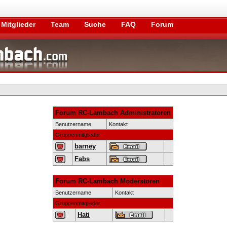
Mitglieder
Team
Suche
FAQ
Forum
Forum RC-Lambach Administratoren
Benutzername
Kontakt
Gruppenmitglieder
barney
Fabs
Forum RC-Lambach Moderatoren
Benutzername
Kontakt
Gruppenmitglieder
Hati