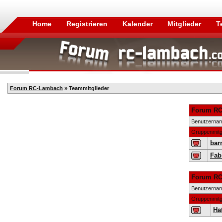
Home
Registrieren
Kalender
Mitglieder
T
Forum RC-Lambach
» Teammitglieder
Forum RC
Benutzerna
Gruppenmitg
bar
Fab
Forum RC
Benutzerna
Gruppenmitg
Hat