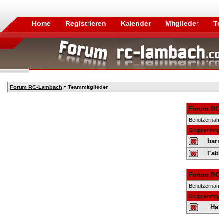
Home
Registrieren
Kalender
Mitglieder
T
Forum RC-Lambach
» Teammitglieder
Forum RC
Benutzerna
Gruppenmitg
bar
Fab
Forum RC
Benutzerna
Gruppenmitg
Hat