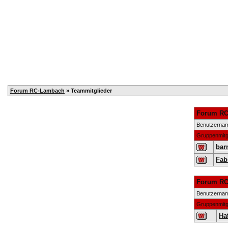
Home
Registrieren
Kalender
Mitglieder
T
Forum RC-Lambach
» Teammitglieder
Forum RC
Benutzerna
Gruppenmitg
bar
Fab
Forum RC
Benutzerna
Gruppenmitg
Hat