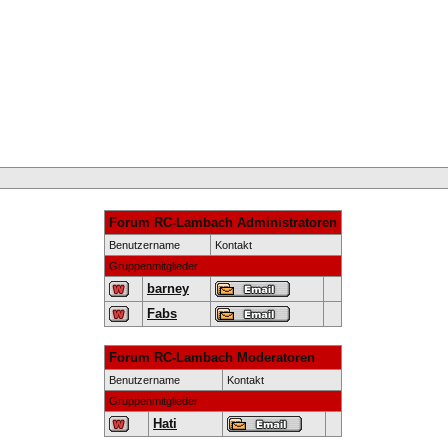
Mitglieder
Team
Suche
FAQ
Forum
Forum RC-Lambach Administratoren
Benutzername
Kontakt
Gruppenmitglieder
barney
Fabs
Forum RC-Lambach Moderatoren
Benutzername
Kontakt
Gruppenmitglieder
Hati