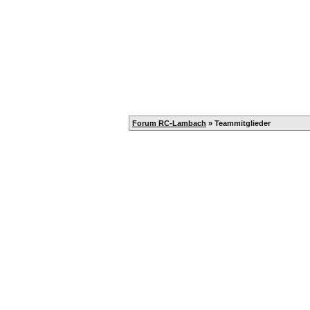
Home
Registrieren
Kalender
Forum RC-Lambach
» Teammitglieder