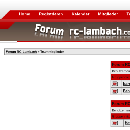
Home
Registrieren
Kalender
Mitglieder
T
Forum RC-Lambach
» Teammitglieder
Forum RC
Benutzerna
Gruppenmitg
bar
Fab
Forum RC
Benutzerna
Gruppenmitg
Hat