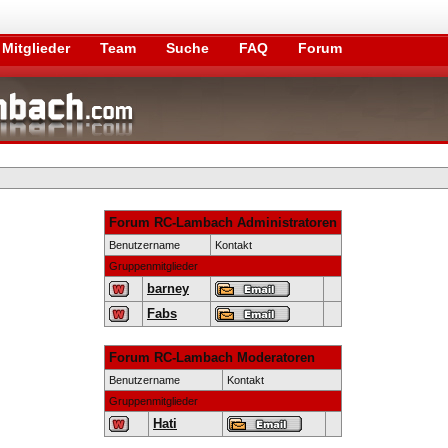
Mitglieder
Team
Suche
FAQ
Forum
Forum RC-Lambach Administratoren
Benutzername
Kontakt
Gruppenmitglieder
barney
Fabs
Forum RC-Lambach Moderatoren
Benutzername
Kontakt
Gruppenmitglieder
Hati