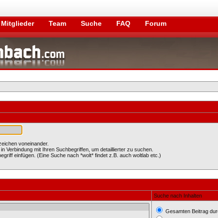
Mitglieder
Team
Suche
FAQ
Forum
zeichen voneinander.
Verbindung mit Ihren Suchbegriffen, um detaillierter zu suchen.
griff einfügen. (Eine Suche nach *wolt* findet z.B. auch woltlab etc.)
Suche nach Inhalten
Gesamten Beitrag du