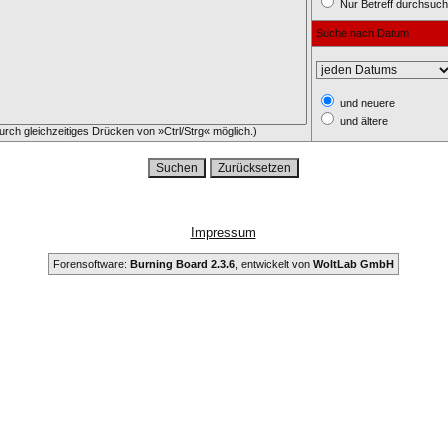
Nur Betreff durchsuc
Suche nach Datum
und neuere
und ältere
rch gleichzeitiges Drücken von »Ctrl/Strg« möglich.)
Impressum
Forensoftware:
Burning Board 2.3.6
, entwickelt von
WoltLab GmbH