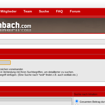
Mitglieder
Team
Suche
FAQ
Forum
zeichen voneinander.
Verbindung mit Ihren Suchbegriffen, um detaillierter zu suchen.
griff einfügen. (Eine Suche nach *wolt* findet z.B. auch woltlab etc.)
Suche nach Inhalten
Gesamten Beitrag du