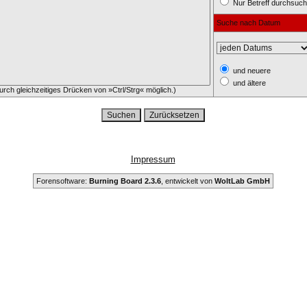
Nur Betreff durchsuc
Suche nach Datum
und neuere
und ältere
rch gleichzeitiges Drücken von »Ctrl/Strg« möglich.)
Impressum
Forensoftware:
Burning Board 2.3.6
, entwickelt von
WoltLab GmbH