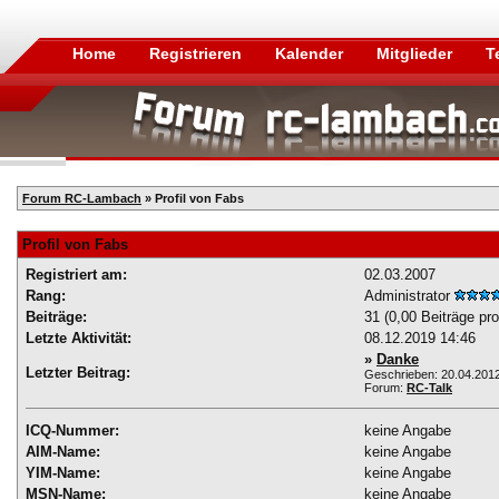
Home
Registrieren
Kalender
Mitglieder
T
Forum RC-Lambach
» Profil von Fabs
Profil von Fabs
Registriert am:
02.03.2007
Rang:
Administrator
Beiträge:
31 (0,00 Beiträge pr
Letzte Aktivität:
08.12.2019
14:46
»
Danke
Letzter Beitrag:
Geschrieben: 20.04.201
Forum:
RC-Talk
ICQ-Nummer:
keine Angabe
AIM-Name:
keine Angabe
YIM-Name:
keine Angabe
MSN-Name:
keine Angabe