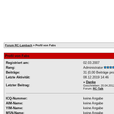
Home
Registrieren
Kalender
Mitglieder
T
Forum RC-Lambach
» Profil von Fabs
Profil von Fabs
Registriert am:
02.03.2007
Rang:
Administrator
Beiträge:
31 (0,00 Beiträge pr
Letzte Aktivität:
08.12.2019
14:46
»
Danke
Letzter Beitrag:
Geschrieben: 20.04.201
Forum:
RC-Talk
ICQ-Nummer:
keine Angabe
AIM-Name:
keine Angabe
YIM-Name:
keine Angabe
MSN-Name:
keine Angabe