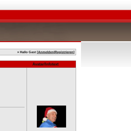
» Hallo Gast [
Anmelden
|
Registrieren
]
Avatar/Infotext