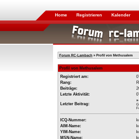
Home
Registrieren
Kalender
Forum RC-Lambach
» Profil von Methusalem
Profil von Methusalem
Registriert am:
0
Rang:
R
Beiträge:
2
Letzte Aktivität:
0
Letzter Beitrag:
G
F
ICQ-Nummer:
k
AIM-Name:
k
YIM-Name:
k
MSN-Name:
k