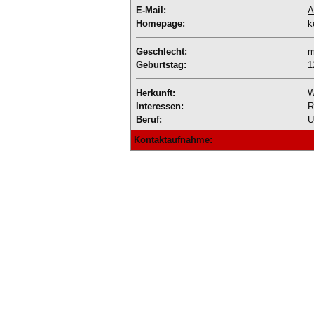
E-Mail:
A
Homepage:
k
Geschlecht:
m
Geburtstag:
1
Herkunft:
W
Interessen:
R
Beruf:
U
Kontaktaufnahme: