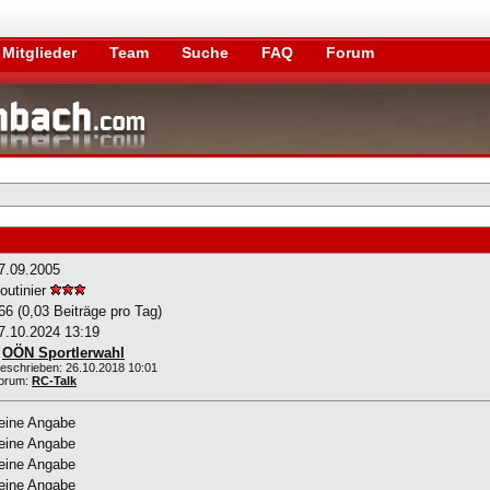
Mitglieder
Team
Suche
FAQ
Forum
7.09.2005
outinier
66 (0,03 Beiträge pro Tag)
7.10.2024
13:19
»
OÖN Sportlerwahl
eschrieben: 26.10.2018
10:01
orum:
RC-Talk
eine Angabe
eine Angabe
eine Angabe
eine Angabe