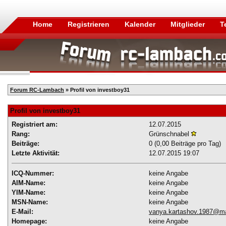
Home
Registrieren
Kalender
Mitglieder
T
Forum RC-Lambach
» Profil von investboy31
Profil von investboy31
Registriert am:
12.07.2015
Rang:
Grünschnabel
Beiträge:
0 (0,00 Beiträge pro Tag)
Letzte Aktivität:
12.07.2015
19:07
ICQ-Nummer:
keine Angabe
AIM-Name:
keine Angabe
YIM-Name:
keine Angabe
MSN-Name:
keine Angabe
E-Mail:
vanya.kartashov.1987@ma
Homepage:
keine Angabe