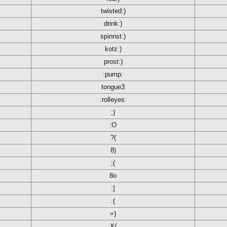
twisted:)
drink:)
spinnst:)
kotz:)
prost:)
:pump:
tongue3
:rolleyes:
;)
:O
?(
8)
;(
8o
:]
:(
=)
X(