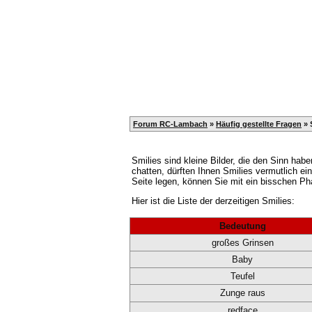
Home
Registrieren
Kalender
Forum RC-Lambach
»
Häufig gestellte Fragen
» 
Smilies sind kleine Bilder, die den Sinn ha
chatten, dürften Ihnen Smilies vermutlich e
Seite legen, können Sie mit ein bisschen Ph
Hier ist die Liste der derzeitigen Smilies:
Bedeutung
großes Grinsen
Baby
Teufel
Zunge raus
redface