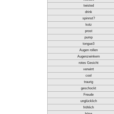
twisted
drink
spinnst?
kotz
prost
pump
tongue3
Augen rollen
Augenzwinkern
rotes Gesicht
verwirrt
cool
traurig
geschockt
Freude
unglücklich
fröhlich
böse