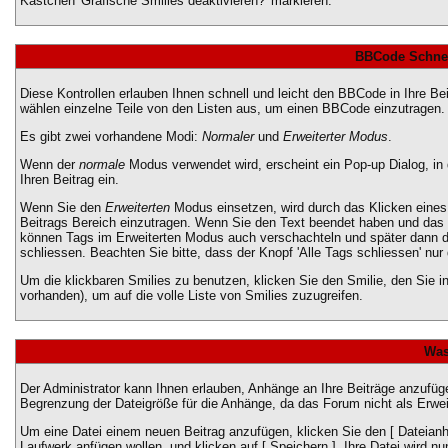
Kästchen 'Grafische Smilies deaktivieren?' markieren.
BBCode Schnel
Diese Kontrollen erlauben Ihnen schnell und leicht den BBCode in Ihre B
wählen einzelne Teile von den Listen aus, um einen BBCode einzutragen.
Es gibt zwei vorhandene Modi:
Normaler
und
Erweiterter Modus
.
Wenn der
normale
Modus verwendet wird, erscheint ein Pop-up Dialog, in
Ihren Beitrag ein.
Wenn Sie den
Erweiterten
Modus einsetzen, wird durch das Klicken eines
Beitrags Bereich einzutragen. Wenn Sie den Text beendet haben und das
können Tags im Erweiterten Modus auch verschachteln und später dann
schliessen. Beachten Sie bitte, dass der Knopf 'Alle Tags schliessen' nur
Um die klickbaren Smilies zu benutzen, klicken Sie den Smilie, den Sie 
vorhanden), um auf die volle Liste von Smilies zuzugreifen.
Was
Der Administrator kann Ihnen erlauben, Anhänge an Ihre Beiträge anzufüge
Begrenzung der Dateigröße für die Anhänge, da das Forum nicht als Erweit
Um eine Datei einem neuen Beitrag anzufügen, klicken Sie den [ Dateianhä
Laufwerk anfügen wollen, und klicken auf [ Speichern ]. Ihre Datei wird