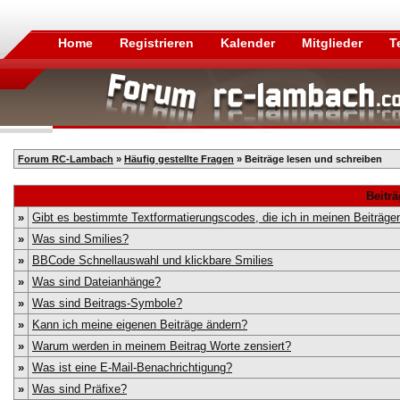
Home
Registrieren
Kalender
Mitglieder
T
Forum RC-Lambach
»
Häufig gestellte Fragen
» Beiträge lesen und schreiben
Beitr
»
Gibt es bestimmte Textformatierungscodes, die ich in meinen Beiträg
»
Was sind Smilies?
»
BBCode Schnellauswahl und klickbare Smilies
»
Was sind Dateianhänge?
»
Was sind Beitrags-Symbole?
»
Kann ich meine eigenen Beiträge ändern?
»
Warum werden in meinem Beitrag Worte zensiert?
»
Was ist eine E-Mail-Benachrichtigung?
»
Was sind Präfixe?