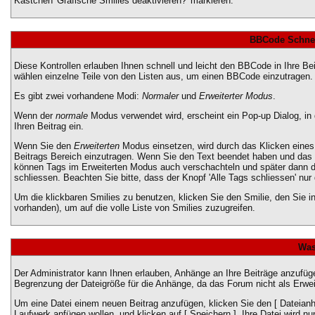
Kästchen 'Grafische Smilies deaktivieren?' markieren.
BBCode Schnel
Diese Kontrollen erlauben Ihnen schnell und leicht den BBCode in Ihre B
wählen einzelne Teile von den Listen aus, um einen BBCode einzutragen.
Es gibt zwei vorhandene Modi:
Normaler
und
Erweiterter Modus
.
Wenn der
normale
Modus verwendet wird, erscheint ein Pop-up Dialog, in
Ihren Beitrag ein.
Wenn Sie den
Erweiterten
Modus einsetzen, wird durch das Klicken eines
Beitrags Bereich einzutragen. Wenn Sie den Text beendet haben und das
können Tags im Erweiterten Modus auch verschachteln und später dann
schliessen. Beachten Sie bitte, dass der Knopf 'Alle Tags schliessen' nur
Um die klickbaren Smilies zu benutzen, klicken Sie den Smilie, den Sie 
vorhanden), um auf die volle Liste von Smilies zuzugreifen.
Was
Der Administrator kann Ihnen erlauben, Anhänge an Ihre Beiträge anzufüge
Begrenzung der Dateigröße für die Anhänge, da das Forum nicht als Erweit
Um eine Datei einem neuen Beitrag anzufügen, klicken Sie den [ Dateianhä
Laufwerk anfügen wollen, und klicken auf [ Speichern ]. Ihre Datei wird