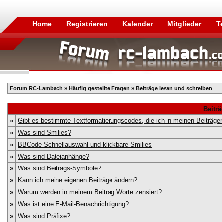
Home
Registrieren
Kalender
Mitglieder
T
Forum RC-Lambach
»
Häufig gestellte Fragen
» Beiträge lesen und schreiben
Beitr
»
Gibt es bestimmte Textformatierungscodes, die ich in meinen Beiträg
»
Was sind Smilies?
»
BBCode Schnellauswahl und klickbare Smilies
»
Was sind Dateianhänge?
»
Was sind Beitrags-Symbole?
»
Kann ich meine eigenen Beiträge ändern?
»
Warum werden in meinem Beitrag Worte zensiert?
»
Was ist eine E-Mail-Benachrichtigung?
»
Was sind Präfixe?