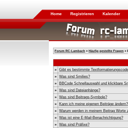
Home
Registrieren
Kalender
Forum RC-Lambach
»
Häufig gestellte Fragen
» 
»
Gibt es bestimmte Textformatierungscode
»
Was sind Smilies?
»
BBCode Schnellauswahl und klickbare Sm
»
Was sind Dateianhänge?
»
Was sind Beitrags-Symbole?
»
Kann ich meine eigenen Beiträge ändern?
»
Warum werden in meinem Beitrag Worte z
»
Was ist eine E-Mail-Benachrichtigung?
»
Was sind Präfixe?