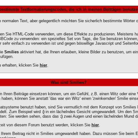
 bestimmte Textformatierungscodes, die ich in meinen Beiträgen benutz
ge normalen Text, aber gelegentlich möchten Sie sicherlich bestimmte Wörter
en Sie HTML-Code verwenden, um diese Effekte zu produzieren. Meistens ha
BBCode zu verwenden: ein spezielles Set von Tags, die Sie benutzen können,
r sehr einfach zu verwenden ist und gegen böswillige Javascript und Seitenf
die
Smilies
aktiviert hat, die Ihnen erlauben, kleine Bilder zu benutzen, um e
zufügen.
erhalten, klicken Sie
hier
.
Was sind Smilies?
e in Ihren Beiträge einsetzen können, um ein Gefühl, z.B. einen Witz oder eine
aben, können Sie anstatt 'das war ein Witz' einen 'zwinkernden' Smilie eins
atsysteme benutzt haben, sind Sie vermutlich mit dem Konzept von Smilies 
delt. Zum Beispiel wird
:)
in ein lächelndes Gesicht umgewandelt. Um den Sm
hten: Sie werden sehen, dass das
:)
zwei Augen und einen lächelnden Mund dar
rzeit von diesem Forum benutzt werden, klicken Sie
hier
.
n Ihrem Beitrag nicht in Smilies umgewandelt haben. Dazu müssen Sie beim Er