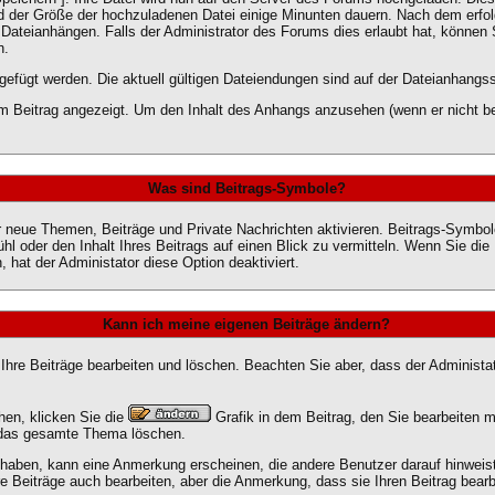
nd der Größe der hochzuladenen Datei einige Minunten dauern. Nach dem erfo
Dateianhängen. Falls der Administrator des Forums dies erlaubt hat, können 
n.
efügt werden. Die aktuell gültigen Dateiendungen sind auf der Dateianhangss
m Beitrag angezeigt. Um den Inhalt des Anhangs anzusehen (wenn er nicht bere
Was sind Beitrags-Symbole?
r neue Themen, Beiträge und Private Nachrichten aktivieren. Beitrags-Symbol
l oder den Inhalt Ihres Beitrags auf einen Blick zu vermitteln. Wenn Sie die
 hat der Administator diese Option deaktiviert.
Kann ich meine eigenen Beiträge ändern?
 Ihre Beiträge bearbeiten und löschen. Beachten Sie aber, dass der Administa
hen, klicken Sie die
Grafik in dem Beitrag, den Sie bearbeiten m
 das gesamte Thema löschen.
aben, kann eine Anmerkung erscheinen, die andere Benutzer darauf hinweist,
e Beiträge auch bearbeiten, aber die Anmerkung, dass sie Ihren Beitrag bear