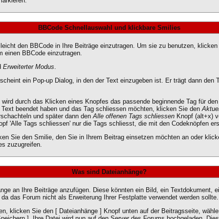
markieren.
BBCode Schnellauswahl und klickbare Smilies
 leicht den BBCode in Ihre Beiträge einzutragen. Um sie zu benutzen, klicke
um einen BBCode einzutragen.
d
Erweiterter Modus
.
cheint ein Pop-up Dialog, in den der Text einzugeben ist. Er trägt dann de
wird durch das Klicken eines Knopfes das passende beginnende Tag für den
n Text beendet haben und das Tag schliessen möchten, klicken Sie den
Aktue
rschachteln und später dann den
Alle offenen Tags schliessen
Knopf (alt+x) 
pf 'Alle Tags schliessen' nur die Tags schliesst, die mit den Codeknöpfen ers
ken Sie den Smilie, den Sie in Ihrem Beitrag einsetzen möchten an oder klic
es zuzugreifen.
Was sind Dateianhänge?
nge an Ihre Beiträge anzufügen. Diese könnten ein Bild, ein Textdokument, ei
da das Forum nicht als Erweiterung Ihrer Festplatte verwendet werden sollte.
, klicken Sie den [ Dateianhänge ] Knopf unten auf der Beitragsseite, wählen
Speichern ]. Ihre Datei wird nun auf den Server des Forums hochgeladen. Die