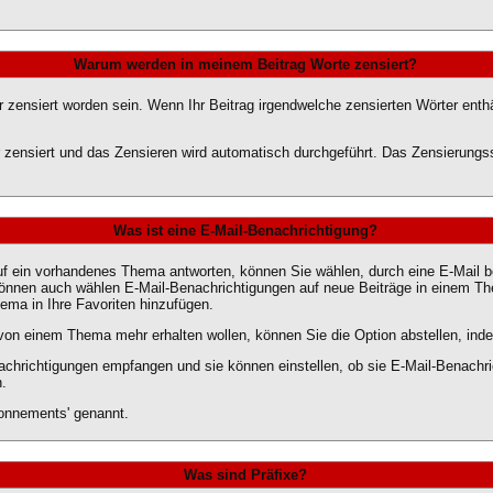
Warum werden in meinem Beitrag Worte zensiert?
zensiert worden sein. Wenn Ihr Beitrag irgendwelche zensierten Wörter enthä
er zensiert und das Zensieren wird automatisch durchgeführt. Das Zensierung
Was ist eine E-Mail-Benachrichtigung?
f ein vorhandenes Thema antworten, können Sie wählen, durch eine E-Mail be
können auch wählen E-Mail-Benachrichtigungen auf neue Beiträge in einem T
hema in Ihre Favoriten hinzufügen.
von einem Thema mehr erhalten wollen, können Sie die Option abstellen, i
nachrichtigungen empfangen und sie können einstellen, ob sie E-Mail-Benac
.
onnements' genannt.
Was sind Präfixe?