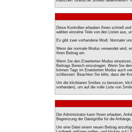
Kästchen 'Grafische Smilies deaktivieren?' 
Diese Kontrollen erlauben Ihnen schnell und
wählen einzelne Teile von den Listen aus, 
Es gibt zwei vorhandene Modi:
Normaler
un
Wenn der
normale
Modus verwendet wird, ers
Ihren Beitrag ein.
Wenn Sie den
Erweiterten
Modus einsetzen, 
Beitrags Bereich einzutragen. Wenn Sie de
können Tags im Erweiterten Modus auch ve
schliessen. Beachten Sie bitte, dass der Kno
Um die klickbaren Smilies zu benutzen, klic
vorhanden), um auf die volle Liste von Smili
Der Administrator kann Ihnen erlauben, Anhä
Begrenzung der Dateigröße für die Anhänge, 
Um eine Datei einem neuen Beitrag anzufügen
Laufwerk anfügen wollen, und klicken auf [ 