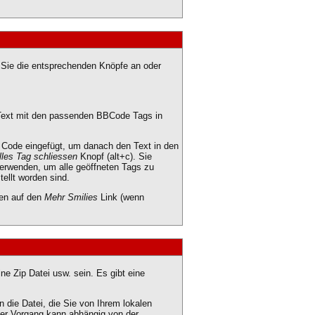
n Sie die entsprechenden Knöpfe an oder
n Text mit den passenden BBCode Tags in
 Code eingefügt, um danach den Text in den
lles Tag schliessen
Knopf (alt+c). Sie
verwenden, um alle geöffneten Tags zu
tellt worden sind.
ken auf den
Mehr Smilies
Link (wenn
ne Zip Datei usw. sein. Es gibt eine
 die Datei, die Sie von Ihrem lokalen
ser Vorgang kann abhängig von der