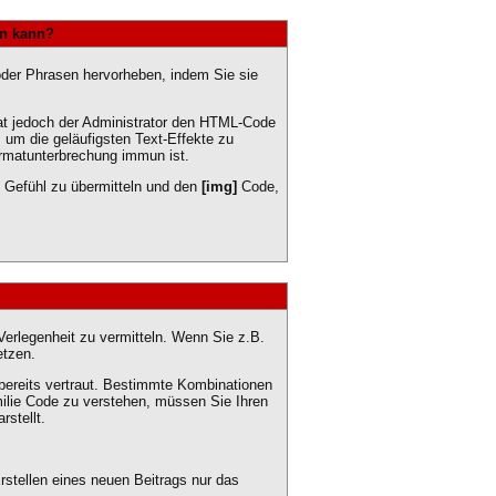
en kann?
 oder Phrasen hervorheben, indem Sie sie
t jedoch der Administrator den HTML-Code
 um die geläufigsten Text-Effekte zu
ormatunterbrechung immun ist.
in Gefühl zu übermitteln und den
[img]
Code,
 Verlegenheit zu vermitteln. Wenn Sie z.B.
etzen.
bereits vertraut. Bestimmte Kombinationen
ilie Code zu verstehen, müssen Sie Ihren
stellt.
stellen eines neuen Beitrags nur das