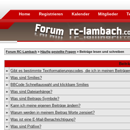
Home
Registrieren
Kalender
Mitglieder
T
Forum RC-Lambach
»
Häufig gestellte Fragen
» Beiträge lesen und schreiben
Beitr
»
Gibt es bestimmte Textformatierungscodes, die ich in meinen Beiträg
»
Was sind Smilies?
»
BBCode Schnellauswahl und klickbare Smilies
»
Was sind Dateianhänge?
»
Was sind Beitrags-Symbole?
»
Kann ich meine eigenen Beiträge ändern?
»
Warum werden in meinem Beitrag Worte zensiert?
»
Was ist eine E-Mail-Benachrichtigung?
»
Was sind Präfixe?