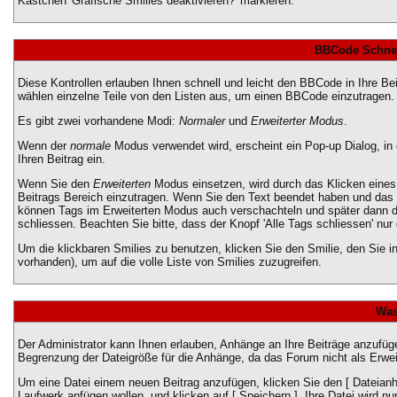
Kästchen 'Grafische Smilies deaktivieren?' markieren.
BBCode Schnel
Diese Kontrollen erlauben Ihnen schnell und leicht den BBCode in Ihre B
wählen einzelne Teile von den Listen aus, um einen BBCode einzutragen.
Es gibt zwei vorhandene Modi:
Normaler
und
Erweiterter Modus
.
Wenn der
normale
Modus verwendet wird, erscheint ein Pop-up Dialog, in
Ihren Beitrag ein.
Wenn Sie den
Erweiterten
Modus einsetzen, wird durch das Klicken eines
Beitrags Bereich einzutragen. Wenn Sie den Text beendet haben und das
können Tags im Erweiterten Modus auch verschachteln und später dann
schliessen. Beachten Sie bitte, dass der Knopf 'Alle Tags schliessen' nur
Um die klickbaren Smilies zu benutzen, klicken Sie den Smilie, den Sie 
vorhanden), um auf die volle Liste von Smilies zuzugreifen.
Was
Der Administrator kann Ihnen erlauben, Anhänge an Ihre Beiträge anzufüge
Begrenzung der Dateigröße für die Anhänge, da das Forum nicht als Erweit
Um eine Datei einem neuen Beitrag anzufügen, klicken Sie den [ Dateianhä
Laufwerk anfügen wollen, und klicken auf [ Speichern ]. Ihre Datei wird