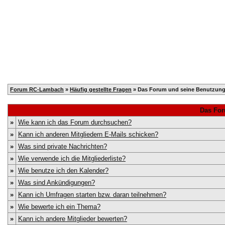
Home
Registrieren
Kalender
Mitglieder
T
Forum RC-Lambach
»
Häufig gestellte Fragen
» Das Forum und seine Benutzun
Das For
»
Wie kann ich das Forum durchsuchen?
»
Kann ich anderen Mitgliedern E-Mails schicken?
»
Was sind private Nachrichten?
»
Wie verwende ich die Mitgliederliste?
»
Wie benutze ich den Kalender?
»
Was sind Ankündigungen?
»
Kann ich Umfragen starten bzw. daran teilnehmen?
»
Wie bewerte ich ein Thema?
»
Kann ich andere Mitglieder bewerten?