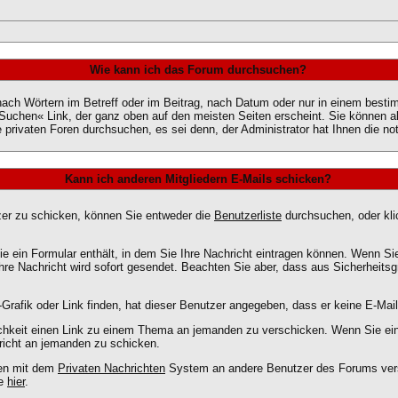
Wie kann ich das Forum durchsuchen?
ach Wörtern im Betreff oder im Beitrag, nach Datum oder nur in einem best
Suchen« Link, der ganz oben auf den meisten Seiten erscheint. Sie können al
 privaten Foren durchsuchen, es sei denn, der Administrator hat Ihnen die 
Kann ich anderen Mitgliedern E-Mails schicken?
zer zu schicken, können Sie entweder die
Benutzerliste
durchsuchen, oder kli
ie ein Formular enthält, in dem Sie Ihre Nachricht eintragen können. Wenn Sie
Ihre Nachricht wird sofort gesendet. Beachten Sie aber, dass aus Sicherheit
-Grafik oder Link finden, hat dieser Benutzer angegeben, dass er keine E-Ma
lichkeit einen Link zu einem Thema an jemanden zu verschicken. Wenn Sie e
hricht an jemanden zu schicken.
gen mit dem
Privaten Nachrichten
System an andere Benutzer des Forums vers
ie
hier
.