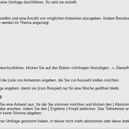
ne Umfrage durchführen. So wird sie erstellt:
u stellen und eine Anzahl von möglichen Antworten anzugeben. Andere Benutze
e werden im Thema angezeigt.
chzuführen, klicken Sie auf den Button »Umfragen hinzufügen...«. Daraufhin
 die Liste von Antworten angeben, die Sie zur Auswahl stellen möchten.
ge angeben, damit sie (zum Beispiel) nur für eine Woche geöffnet bleibt.
g
ie eine Antwort aus, für die Sie stimmen möchten und klicken den [ Abstimme
be ansehen, indem Sie den [ Ergebnis ] Knopf anklicken. Das Teilnehmen an ei
er keine Stimme abgeben.
ner Umfrage gestimmt haben, in dieser nicht mehr abstimmen oder diese änder