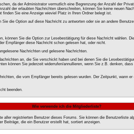
chen, da der Administrator vermutlich eine Begrenzung der Anzahl der Privaten
nzahl der erlaubten Nachrichten überschreiten, können Sie keine neuen Nachr
 finden Sie eine Anzeige wieviel Platz in Ihren Ordner belegt ist.
Sie die Option auf diese Nachricht zu antworten oder sie an andere Benutzer
, können Sie die Option zur Lesebestätigung für diese Nachricht wählen. Dies
er Empfänger diese Nachricht schon gelesen hat, oder nicht.
t: ungelesene Nachrichten und gelesene Nachrichten.
Nachrichten an, die Sie verschickt haben und bei denen Sie die Lesebestätigu
ten können Sie jederzeit widerrufen/annullieren, wenn Sie z.B. denken, dass d
hrichten, die vom Empfänger bereits gelesen wurden. Der Zeitpunkt, wann er 
icht beenden.
Wie verwende ich die Mitgliederliste?
ste aller registrierten Benutzer dieses Forums. Sie können die Benutzerliste
 Beiträge, die ein Benutzer erstellt hat, sortiert anzeigen.