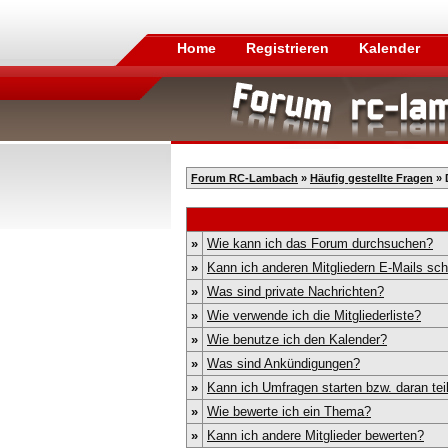
Home
Registrieren
Kalender
Forum RC-Lambach
»
Häufig gestellte Fragen
» 
»
Wie kann ich das Forum durchsuchen?
»
Kann ich anderen Mitgliedern E-Mails sc
»
Was sind private Nachrichten?
»
Wie verwende ich die Mitgliederliste?
»
Wie benutze ich den Kalender?
»
Was sind Ankündigungen?
»
Kann ich Umfragen starten bzw. daran te
»
Wie bewerte ich ein Thema?
»
Kann ich andere Mitglieder bewerten?