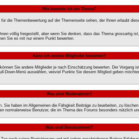
Wie bewerte ich ein Thema?
für die Themenbewertung auf der Themenseite sehen, der Ihnen erlaubt dies
hnen völlig freigestellt, aber wenn Sie denken, dass das Thema grossartig i
nnen Sie es mit nur einem Punkt bewerten.
Kann ich andere Mitglieder bewerten?
t, können Sie andere Mitglieder je nach Einschätzung bewerten. Der Vorgang 
 Pull-Down-Menü auswählen, wieviel Punkte Sie diesem Mitglied geben möchte
Was sind Moderatoren?
. Sie haben im Allgemeinen die Fähigkeit Beiträge zu bearbeiten, zu lösche
en normalerweise Benutzer, die im Thema des Forums besonders nützlich und
Was sind Benutzerlevel?
Tag nach seiner Registrierung und mit jedem geschriebenen Beitrag Erfahru