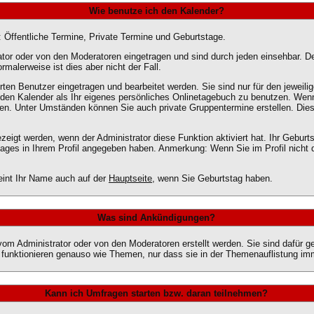
Wie benutze ich den Kalender?
: Öffentliche Termine, Private Termine und Geburtstage.
or oder von den Moderatoren eingetragen und sind durch jeden einsehbar. De
rmalerweise ist dies aber nicht der Fall.
ten Benutzer eingetragen und bearbeitet werden. Sie sind nur für den jeweili
, den Kalender als Ihr eigenes persönliches Onlinetagebuch zu benutzen. Wenn
en. Unter Umständen können Sie auch private Gruppentermine erstellen. Diese 
igt werden, wenn der Administrator diese Funktion aktiviert hat. Ihr Geburt
ges in Ihrem Profil angegeben haben. Anmerkung: Wenn Sie im Profil nicht da
eint Ihr Name auch auf der
Hauptseite
, wenn Sie Geburtstag haben.
Was sind Ankündigungen?
vom Administrator oder von den Moderatoren erstellt werden. Sie sind dafür 
 funktionieren genauso wie Themen, nur dass sie in der Themenauflistung im
Kann ich Umfragen starten bzw. daran teilnehmen?