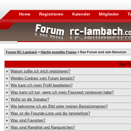
Home
Registrieren
Kalender
Mitglieder
T
Forum RC-Lambach
»
Häufig gestellte Fragen
» Das Forum und sein Benutzer
Das F
»
Warum sollte ich mich registrieren?
»
Werden Cookies vom Forum benutzt?
»
Wie kann ich mein Profil bearbeiten?
»
Was kann ich tun, wenn ich mein Passwort vergessen habe?
»
Wofür ist die Signatur?
»
Wie bekomme ich ein Bild unter meinen Benutzernamen?
»
Was ist die Freunde-Liste und die Ignorierliste?
»
Was sind Favoriten?
»
Was sind Rangtitel und Rangzeichen?