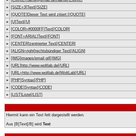
»
[SIZE=3]Text[/SIZE]
»
[QUOTE]Dieser Text wird zitiert.[/QUOTE]
»
[U]Text[/U]
»
[COLOR=#0000FF]Text[/COLOR]
»
[FONT=ARIAL]Text[/FONT]
»
[CENTER]zentrierter Text[/CENTER]
»
[ALIGN=right]rechtsbündiger Text[/ALIGN]
»
[IMG]images/email.gif[/IMG]
»
[URL]http://www.woltlab.de[/URL]
»
[URL=http://www.woltlab.de]WoltLab[/URL]
»
[PHP]Syntax[/PHP]
»
[CODE]Syntax[/CODE]
»
[LIST]Liste[/LIST]
Hiermit kann ein Text fett dargestellt werden.
Aus [B]Text[/B] wird
Text