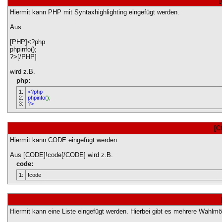
Hiermit kann PHP mit Syntaxhighlighting eingefügt werden.
Aus
[PHP]<?php
phpinfo();
?>[/PHP]
wird z.B.
php:
1:
<?php
2:
phpinfo
();
3:
?>
[C
Hiermit kann CODE eingefügt werden.
Aus [CODE]!code[/CODE] wird z.B.
code:
1:
!code
Hiermit kann eine Liste eingefügt werden. Hierbei gibt es mehrere Wahlmö