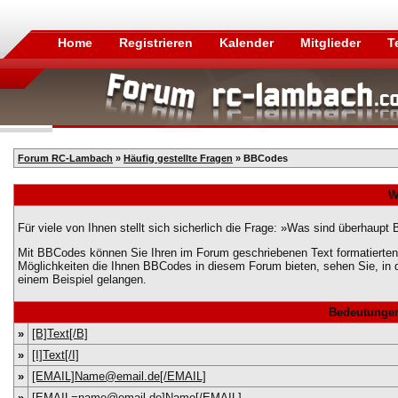
Home
Registrieren
Kalender
Mitglieder
T
Forum RC-Lambach
»
Häufig gestellte Fragen
» BBCodes
W
Für viele von Ihnen stellt sich sicherlich die Frage: »Was sind überhaup
Mit BBCodes können Sie Ihren im Forum geschriebenen Text formatierten. 
Möglichkeiten die Ihnen BBCodes in diesem Forum bieten, sehen Sie, in 
einem Beispiel gelangen.
Bedeutungen
»
[B]Text[/B]
»
[I]Text[/I]
»
[EMAIL]Name@email.de[/EMAIL]
»
[EMAIL=name@email.de]Name[/EMAIL]