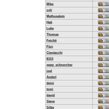
Mike
zoli
Methusalem
Hati
Luke
Thomas
Feichti
Füzi
Cipotacchi
8315
sepp_schnorcher
joel
Anderl
deini
tomi
david
Steve
Silke