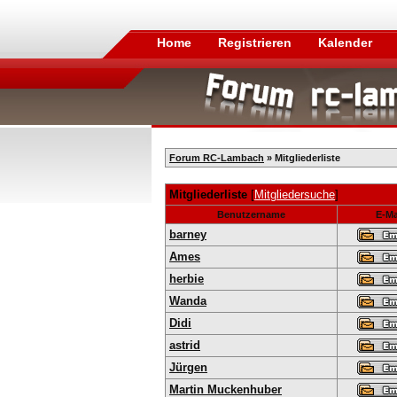
Home
Registrieren
Kalender
Forum RC-Lambach
» Mitgliederliste
Mitgliederliste
[
Mitgliedersuche
]
Benutzername
E-Ma
barney
Ames
herbie
Wanda
Didi
astrid
Jürgen
Martin Muckenhuber