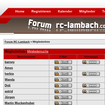
Home
Registrieren
Kalender
Mitglieder
T
Forum RC-Lambach
» Mitgliederliste
Mitgliederliste
[
Mitgliedersuche
]
Benutzername
E-Mail
Homepage
barney
Ames
herbie
Wanda
Didi
astrid
Jürgen
Martin Muckenhuber