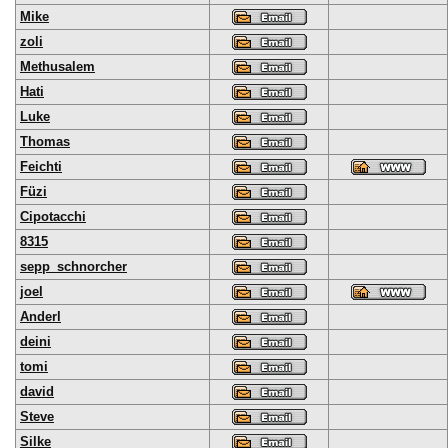
Mike
zoli
Methusalem
Hati
Luke
Thomas
Feichti
Füzi
Cipotacchi
8315
sepp_schnorcher
joel
Anderl
deini
tomi
david
Steve
Silke