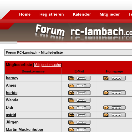
Home
Registrieren
Kalender
Mitglieder
T
Forum RC-Lambach
» Mitgliederliste
Mitgliederliste
[
Mitgliedersuche
]
Benutzername
E-Mail
Homepage
barney
Ames
herbie
Wanda
Didi
astrid
Jürgen
Martin Muckenhuber