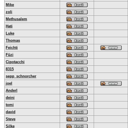
Mike
zoli
Methusalem
Hati
Luke
Thomas
Feichti
Füzi
Cipotacchi
8315
sepp_schnorcher
joel
Anderl
deini
tomi
david
Steve
Silke