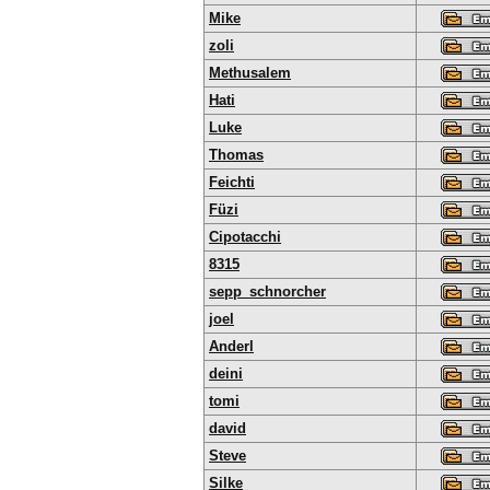
Mike
zoli
Methusalem
Hati
Luke
Thomas
Feichti
Füzi
Cipotacchi
8315
sepp_schnorcher
joel
Anderl
deini
tomi
david
Steve
Silke