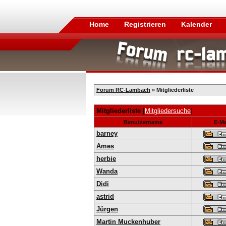
Home
Registrieren
Kalender
Forum RC-Lambach
» Mitgliederliste
Mitgliederliste
[
Mitgliedersuche
]
Benutzername
E-Ma
barney
Ames
herbie
Wanda
Didi
astrid
Jürgen
Martin Muckenhuber