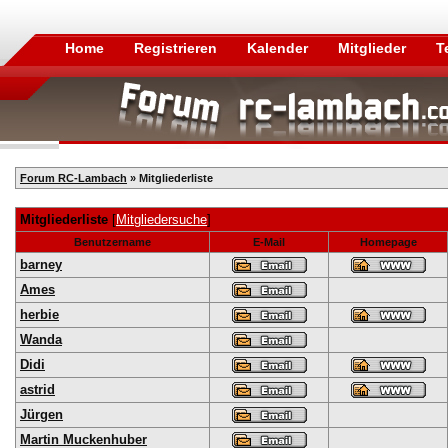
Home
Registrieren
Kalender
Mitglieder
T
Forum RC-Lambach
» Mitgliederliste
Mitgliederliste
[
Mitgliedersuche
]
Benutzername
E-Mail
Homepage
barney
Ames
herbie
Wanda
Didi
astrid
Jürgen
Martin Muckenhuber