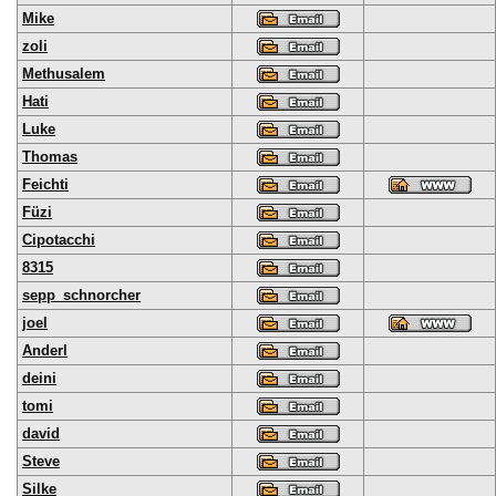
Mike
zoli
Methusalem
Hati
Luke
Thomas
Feichti
Füzi
Cipotacchi
8315
sepp_schnorcher
joel
Anderl
deini
tomi
david
Steve
Silke