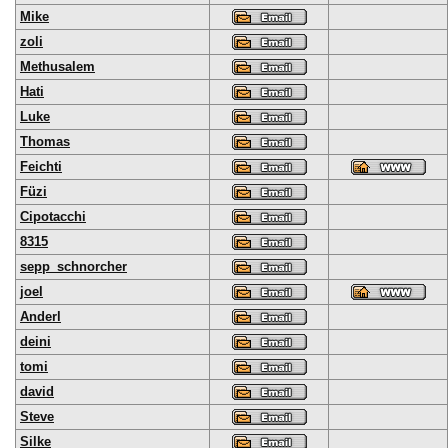
Mike
zoli
Methusalem
Hati
Luke
Thomas
Feichti
Füzi
Cipotacchi
8315
sepp_schnorcher
joel
Anderl
deini
tomi
david
Steve
Silke