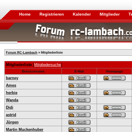
Home
Registrieren
Kalender
Mitglieder
T
Forum RC-Lambach
» Mitgliederliste
Mitgliederliste
[
Mitgliedersuche
]
Benutzername
E-Mail
Homepage
barney
Ames
herbie
Wanda
Didi
astrid
Jürgen
Martin Muckenhuber