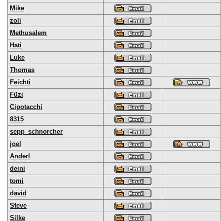
Mike
zoli
Methusalem
Hati
Luke
Thomas
Feichti
Füzi
Cipotacchi
8315
sepp_schnorcher
joel
Anderl
deini
tomi
david
Steve
Silke