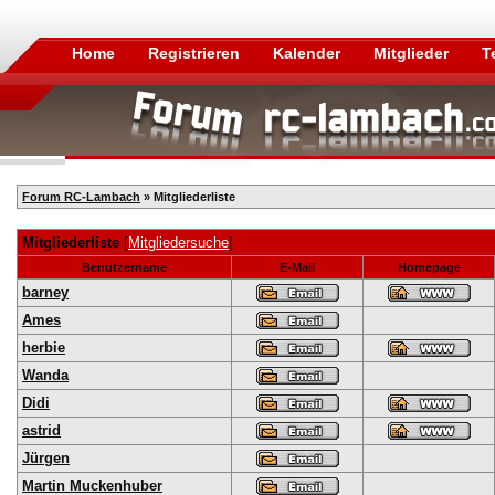
Home
Registrieren
Kalender
Mitglieder
T
Forum RC-Lambach
» Mitgliederliste
Mitgliederliste
[
Mitgliedersuche
]
Benutzername
E-Mail
Homepage
barney
Ames
herbie
Wanda
Didi
astrid
Jürgen
Martin Muckenhuber