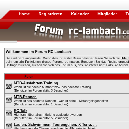
Home
Registrieren
Kalender
Mitglieder
T
Willkommen im Forum RC-Lambach
Sie sind nicht angemeldet. Wenn dies Ihr erster Besuch hier ist, lesen Sie sich die
Hilfe
sein, um alle Funktionen dieses Forums zu nutzen. Benutzen Sie das
Registrierungs
Beiträge zu lesen, suchen Sie sich das Forum aus, das Sie interessiert. Falls Sie bereits
Foren
MTB-Ausfahrten/Training
Wann ist die nächte Ausfahrt bzw. das nächste Training
(Benutzer im Forum aktiv: 3 Besucher)
MTB-Rennen
Wann ist das nächste Rennen - wer ist dabei - Mitfahrgelegenheiten
(Benutzer im Forum aktiv: 1 Besucher)
RC-Talk
Hier kann über alles mögliche geplaudert werden
(Benutzer im Forum aktiv: 5 Besucher)
Laufen, Schwimmen, Tourengehen, X-Terra, ...
Hier kommen alle Themen rund um die Hilfsportarten hinein