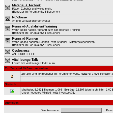
Material + Technik
Räder, Zubehör und vieles mehr.
(Benutzer im Forum aktiv: 3 Besucher)
RC-Börse
An und Verkauf diverser Artikel
Rennrad-Ausfahrten/Training
Wann ist die nächte Ausfahrt bzw. das nächste Training
(Benutzer im Forum aktiv: 1 Besucher)
Rennrad-Rennen
Wann ist das nächste Rennen - wer ist dabei - Mitfahrgelegenheiten
(Benutzer im Forum aktiv: 3 Besucher)
Cyclocross
AN HOUR IN HELL
vital-lounge-Talk
Forum der vital-lounge Stadl-Paura
Zur Zeit sind 49 Benutzer online.
Zur Zeit sind 49 Besucher im Forum unterwegs.
Rekord:
3.576 Benutzer 
Statistik
Mitglieder: 5.247 | Themen: 1.066 | Beiträge: 12.597 (durchschnittlich 1,60 
Unser neuestes Mitglied heißt:
investboy31
.
Anmelden
Benutzername:
Passw