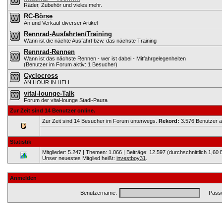
Räder, Zubehör und vieles mehr.
RC-Börse
An und Verkauf diverser Artikel
Rennrad-Ausfahrten/Training
Wann ist die nächte Ausfahrt bzw. das nächste Training
Rennrad-Rennen
Wann ist das nächste Rennen - wer ist dabei - Mitfahrgelegenheiten
(Benutzer im Forum aktiv: 1 Besucher)
Cyclocross
AN HOUR IN HELL
vital-lounge-Talk
Forum der vital-lounge Stadl-Paura
Zur Zeit sind 14 Benutzer online.
Zur Zeit sind 14 Besucher im Forum unterwegs.
Rekord:
3.576 Benutzer 
Statistik
Mitglieder: 5.247 | Themen: 1.066 | Beiträge: 12.597 (durchschnittlich 1,60 
Unser neuestes Mitglied heißt:
investboy31
.
Anmelden
Benutzername:
Passw