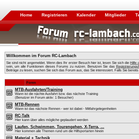
Home
Registrieren
Kalender
Mitglieder
T
Willkommen im Forum RC-Lambach
Sie sind nicht angemeldet. Wenn dies Ihr erster Besuch hier ist, lesen Sie sich die
Hilfe
sein, um alle Funktionen dieses Forums zu nutzen. Benutzen Sie das
Registrierungs
Beiträge zu lesen, suchen Sie sich das Forum aus, das Sie interessiert. Falls Sie bereits
Foren
MTB-Ausfahrten/Training
Wann ist die nächte Ausfahrt bzw. das nächste Training
(Benutzer im Forum aktiv: 1 Besucher)
MTB-Rennen
Wann ist das nächste Rennen - wer ist dabei - Mitfahrgelegenheiten
RC-Talk
Hier kann über alles mögliche geplaudert werden
Laufen, Schwimmen, Tourengehen, X-Terra, ...
Hier kommen alle Themen rund um die Hilfsportarten hinein
Material + Technik