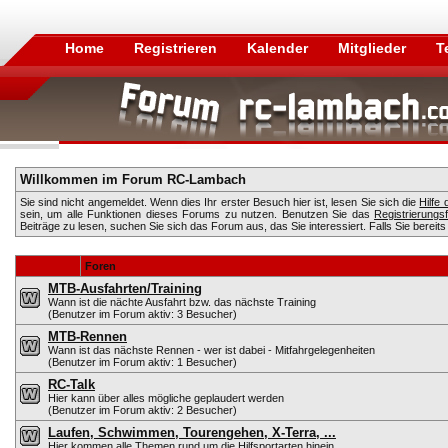
Home
Registrieren
Kalender
Mitglieder
T
Willkommen im Forum RC-Lambach
Sie sind nicht angemeldet. Wenn dies Ihr erster Besuch hier ist, lesen Sie sich die
Hilfe
sein, um alle Funktionen dieses Forums zu nutzen. Benutzen Sie das
Registrierungs
Beiträge zu lesen, suchen Sie sich das Forum aus, das Sie interessiert. Falls Sie bereits
Foren
MTB-Ausfahrten/Training
Wann ist die nächte Ausfahrt bzw. das nächste Training
(Benutzer im Forum aktiv: 3 Besucher)
MTB-Rennen
Wann ist das nächste Rennen - wer ist dabei - Mitfahrgelegenheiten
(Benutzer im Forum aktiv: 1 Besucher)
RC-Talk
Hier kann über alles mögliche geplaudert werden
(Benutzer im Forum aktiv: 2 Besucher)
Laufen, Schwimmen, Tourengehen, X-Terra, ...
Hier kommen alle Themen rund um die Hilfsportarten hinein