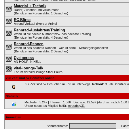
Material + Technik
Räder, Zubehör und vieles mehr.
(Benutzer im Forum aktiv: 1 Besucher)
RC-Börse
An und Verkauf diverser Artikel
Rennrad-Ausfahrten/Training
Wann ist die nächte Ausfahrt bzw. das nächste Training
(Benutzer im Forum aktiv: 4 Besucher)
Rennrad-Rennen
Wann ist das nächste Rennen - wer ist dabei - Mitfahrgelegenheiten
(Benutzer im Forum aktiv: 2 Besucher)
Cyclocross
AN HOUR IN HELL
vital-lounge-Talk
Forum der vital-lounge Stadl-Paura
Zur Zeit sind 57 Benutzer online.
Zur Zeit sind 57 Besucher im Forum unterwegs.
Rekord:
3.576 Benutzer 
Statistik
Mitglieder: 5.247 | Themen: 1.066 | Beiträge: 12.597 (durchschnittlich 1,60 
Unser neuestes Mitglied heißt:
investboy31
.
Anmelden
Benutzername:
Passw