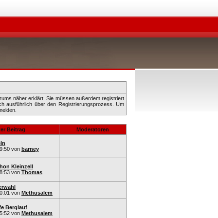
rums näher erklärt. Sie müssen außerdem registriert
ch ausführlich über den Registrierungsprozess. Um
elden.
er Beitrag
Moderatoren
ln
9:50
von
barney
hon Kleinzell
8:53
von
Thomas
erwahl
0:01
von
Methusalem
fe Berglauf
5:52
von
Methusalem