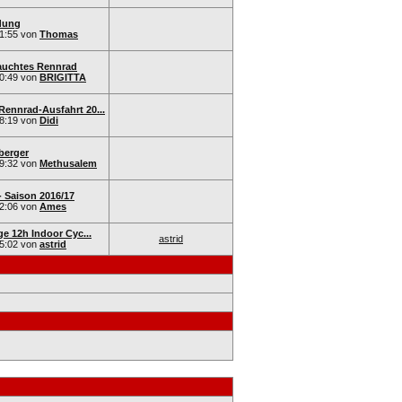
dung
1:55
von
Thomas
auchtes Rennrad
0:49
von
BRIGITTA
Rennrad-Ausfahrt 20...
8:19
von
Didi
berger
9:32
von
Methusalem
- Saison 2016/17
2:06
von
Ames
nge 12h Indoor Cyc...
astrid
5:02
von
astrid