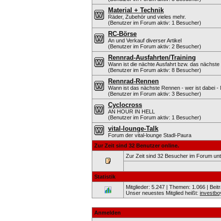
Material + Technik
Räder, Zubehör und vieles mehr.
(Benutzer im Forum aktiv: 1 Besucher)
RC-Börse
An und Verkauf diverser Artikel
(Benutzer im Forum aktiv: 2 Besucher)
Rennrad-Ausfahrten/Training
Wann ist die nächte Ausfahrt bzw. das nächste 
(Benutzer im Forum aktiv: 8 Besucher)
Rennrad-Rennen
Wann ist das nächste Rennen - wer ist dabei - 
(Benutzer im Forum aktiv: 3 Besucher)
Cyclocross
AN HOUR IN HELL
(Benutzer im Forum aktiv: 1 Besucher)
vital-lounge-Talk
Forum der vital-lounge Stadl-Paura
Zur Zeit sind 32 Benutzer online.
Zur Zeit sind 32 Besucher im Forum u
Statistik
Mitglieder: 5.247 | Themen: 1.066 | Beit
Unser neuestes Mitglied heißt:
investbo
Anmelden