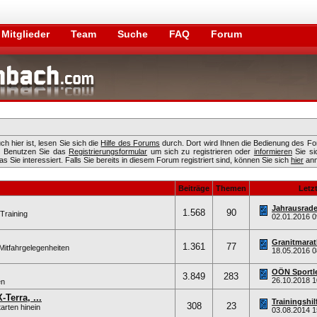
Mitglieder
Team
Suche
FAQ
Forum
h hier ist, lesen Sie sich die
Hilfe des Forums
durch. Dort wird Ihnen die Bedienung des Fo
n. Benutzen Sie das
Registrierungsformular
um sich zu registrieren oder
informieren
Sie si
 Sie interessiert. Falls Sie bereits in diesem Forum registriert sind, können Sie sich
hier
anm
Beiträge
Themen
Letzt
Jahrausrade
1.568
90
Training
02.01.2016
0
Granitmarat
1.361
77
Mitfahrgelegenheiten
18.05.2016
0
OÖN Sportl
3.849
283
26.10.2018
1
en
Terra, ...
Trainingshil
308
23
arten hinein
03.08.2014
1