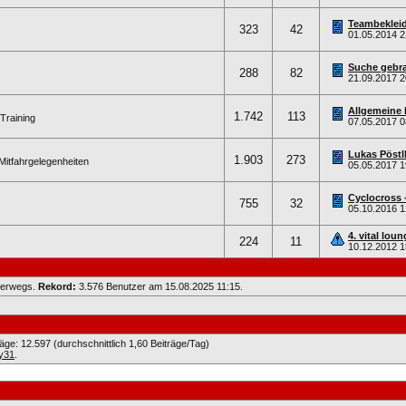
Teambeklei
323
42
01.05.2014
2
Suche gebr
288
82
21.09.2017
2
Allgemeine 
1.742
113
Training
07.05.2017
0
Lukas Pöstl
1.903
273
Mitfahrgelegenheiten
05.05.2017
1
Cyclocross 
755
32
05.10.2016
1
4. vital lou
224
11
10.12.2012
1
nterwegs.
Rekord:
3.576 Benutzer am 15.08.2025
11:15
.
räge: 12.597 (durchschnittlich 1,60 Beiträge/Tag)
y31
.