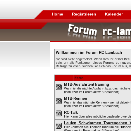
Home
Registrieren
Kalender
Willkommen im Forum RC-Lambach
Sie sind nicht angemeldet. Wenn dies Ihr erster Besuc
sein, um alle Funktionen dieses Forums zu nutze
Beiträge zu lesen, suchen Sie sich das Forum aus, das
Foren
MTB-Ausfahrten/Training
Wann ist die nächte Ausfahrt bzw. das nächste 
(Benutzer im Forum aktiv: 3 Besucher)
MTB-Rennen
Wann ist das nächste Rennen - wer ist dabei - 
(Benutzer im Forum aktiv: 3 Besucher)
RC-Talk
Hier kann über alles mögliche geplaudert werd
Laufen, Schwimmen, Tourengehen, X-
Hier kommen alle Themen rund um die Hilfsport
(Benutzer im Forum aktiv: 3 Besucher)