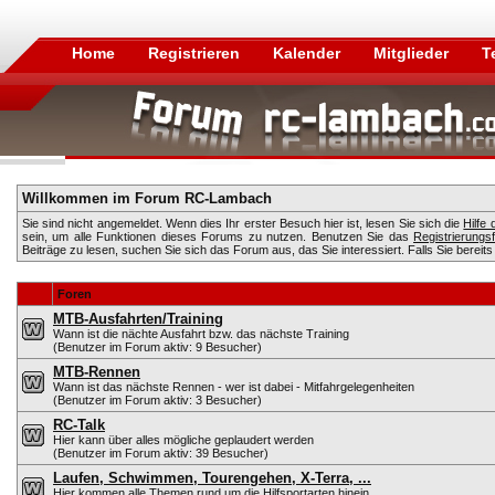
Home
Registrieren
Kalender
Mitglieder
T
Willkommen im Forum RC-Lambach
Sie sind nicht angemeldet. Wenn dies Ihr erster Besuch hier ist, lesen Sie sich die
Hilfe
sein, um alle Funktionen dieses Forums zu nutzen. Benutzen Sie das
Registrierungs
Beiträge zu lesen, suchen Sie sich das Forum aus, das Sie interessiert. Falls Sie bereits
Foren
MTB-Ausfahrten/Training
Wann ist die nächte Ausfahrt bzw. das nächste Training
(Benutzer im Forum aktiv: 9 Besucher)
MTB-Rennen
Wann ist das nächste Rennen - wer ist dabei - Mitfahrgelegenheiten
(Benutzer im Forum aktiv: 3 Besucher)
RC-Talk
Hier kann über alles mögliche geplaudert werden
(Benutzer im Forum aktiv: 39 Besucher)
Laufen, Schwimmen, Tourengehen, X-Terra, ...
Hier kommen alle Themen rund um die Hilfsportarten hinein