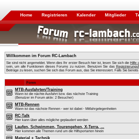
Home
Registrieren
Kalender
Mitglieder
T
Willkommen im Forum RC-Lambach
Sie sind nicht angemeldet. Wenn dies Ihr erster Besuch hier ist, lesen Sie sich die
Hilfe
sein, um alle Funktionen dieses Forums zu nutzen. Benutzen Sie das
Registrierungs
Beiträge zu lesen, suchen Sie sich das Forum aus, das Sie interessiert. Falls Sie bereits
Foren
MTB-Ausfahrten/Training
Wann ist die nächte Ausfahrt bzw. das nächste Training
(Benutzer im Forum aktiv: 2 Besucher)
MTB-Rennen
Wann ist das nächste Rennen - wer ist dabei - Mitfahrgelegenheiten
RC-Talk
Hier kann über alles mögliche geplaudert werden
Laufen, Schwimmen, Tourengehen, X-Terra, ...
Hier kommen alle Themen rund um die Hilfsportarten hinein
Material + Technik