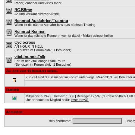
Räder, Zubehör und vieles mehr.
RC-Börse
An und Verkauf diverser Artikel
Rennrad-Ausfahrten/Training
Wann ist die nächte Ausfahrt bzw. das nächste Training
Rennrad-Rennen
Wann ist das nächste Rennen - wer ist dabei - Mitfahrgelegenheiten
Cyclocross
AN HOUR IN HELL
(Benutzer im Forum aktiv: 1 Besucher)
vital-lounge-Talk
Forum der vital-lounge Stadl-Paura
(Benutzer im Forum aktiv: 1 Besucher)
Zur Zeit sind 33 Benutzer online.
Zur Zeit sind 33 Besucher im Forum unterwegs.
Rekord:
3.576 Benutzer 
Statistik
Mitglieder: 5.247 | Themen: 1.066 | Beiträge: 12.597 (durchschnittlich 1,60 
Unser neuestes Mitglied heißt:
investboy31
.
Anmelden
Benutzername:
Passw