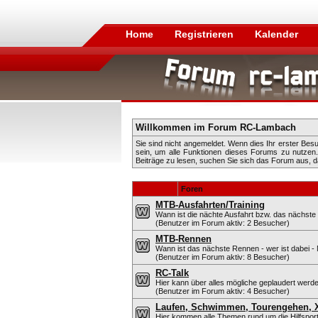
Home
Registrieren
Kalender
Willkommen im Forum RC-Lambach
Sie sind nicht angemeldet. Wenn dies Ihr erster Besuc
sein, um alle Funktionen dieses Forums zu nutze
Beiträge zu lesen, suchen Sie sich das Forum aus, das
Foren
MTB-Ausfahrten/Training
Wann ist die nächte Ausfahrt bzw. das nächste 
(Benutzer im Forum aktiv: 2 Besucher)
MTB-Rennen
Wann ist das nächste Rennen - wer ist dabei - 
(Benutzer im Forum aktiv: 8 Besucher)
RC-Talk
Hier kann über alles mögliche geplaudert werd
(Benutzer im Forum aktiv: 4 Besucher)
Laufen, Schwimmen, Tourengehen, X-
Hier kommen alle Themen rund um die Hilfsport