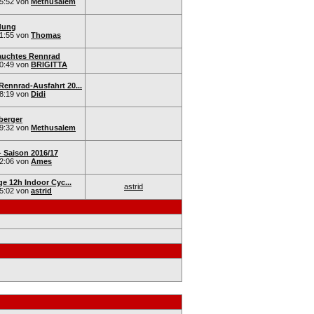
5:52
von
Methusalem
dung
1:55
von
Thomas
auchtes Rennrad
0:49
von
BRIGITTA
Rennrad-Ausfahrt 20...
8:19
von
Didi
berger
9:32
von
Methusalem
- Saison 2016/17
2:06
von
Ames
nge 12h Indoor Cyc...
astrid
5:02
von
astrid