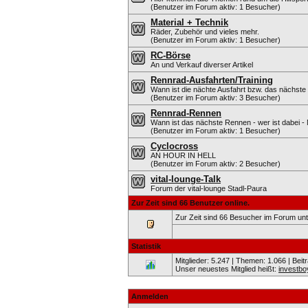
(Benutzer im Forum aktiv: 1 Besucher)
Material + Technik
Räder, Zubehör und vieles mehr.
(Benutzer im Forum aktiv: 1 Besucher)
RC-Börse
An und Verkauf diverser Artikel
Rennrad-Ausfahrten/Training
Wann ist die nächte Ausfahrt bzw. das nächste 
(Benutzer im Forum aktiv: 3 Besucher)
Rennrad-Rennen
Wann ist das nächste Rennen - wer ist dabei - 
(Benutzer im Forum aktiv: 1 Besucher)
Cyclocross
AN HOUR IN HELL
(Benutzer im Forum aktiv: 2 Besucher)
vital-lounge-Talk
Forum der vital-lounge Stadl-Paura
Zur Zeit sind 66 Benutzer online.
Zur Zeit sind 66 Besucher im Forum u
Statistik
Mitglieder: 5.247 | Themen: 1.066 | Beit
Unser neuestes Mitglied heißt:
investbo
Anmelden