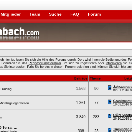
Mitglieder
Team
Suche
FAQ
Forum
h hier ist, lesen Sie sich die
Hilfe des Forums
durch. Dort wird Ihnen die Bedienung des Fo
n. Benutzen Sie das
Registrierungsformular
um sich zu registrieren oder
informieren
Sie si
 Sie interessiert. Falls Sie bereits in diesem Forum registriert sind, können Sie sich
hier
anm
Beiträge
Themen
Letzt
Jahrausrade
1.568
90
Training
02.01.2016
0
Granitmarat
1.361
77
Mitfahrgelegenheiten
18.05.2016
0
OÖN Sportl
3.849
283
en
26.10.2018
1
Terra, ...
Trainingshil
308
23
arten hinein