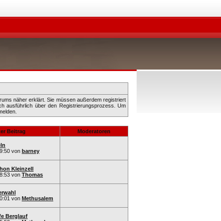
rums näher erklärt. Sie müssen außerdem registriert
ch ausführlich über den Registrierungsprozess. Um
elden.
er Beitrag
Moderatoren
ln
9:50
von
barney
hon Kleinzell
8:53
von
Thomas
erwahl
0:01
von
Methusalem
fe Berglauf