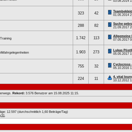
03.08.2014
1
Teambeklei
323
42
01.05.2014
2
Suche gebr
288
82
21.09.2017
2
Allgemeine 
1.742
113
Training
07.05.2017
0
Lukas Pöstl
1.903
273
Mitfahrgelegenheiten
05.05.2017
1
Cyclocross 
755
32
05.10.2016
1
4. vital lou
224
11
10.12.2012
1
nterwegs.
Rekord:
3.576 Benutzer am 15.08.2025
11:15
.
räge: 12.597 (durchschnittlich 1,60 Beiträge/Tag)
y31
.