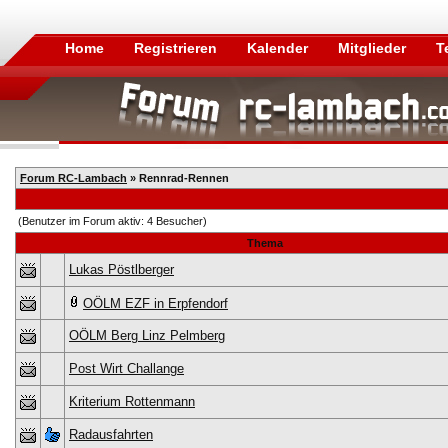
Home
Registrieren
Kalender
Mitglieder
T
Forum RC-Lambach
» Rennrad-Rennen
(Benutzer im Forum aktiv: 4 Besucher)
Thema
Lukas Pöstlberger
OÖLM EZF in Erpfendorf
OÖLM Berg Linz Pelmberg
Post Wirt Challange
Kriterium Rottenmann
Radausfahrten