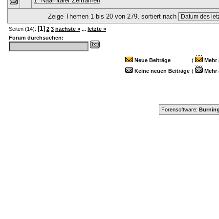
1. Naarntaler Zeitfahren
Zeige Themen 1 bis 20 von 279, sortiert nach
[1]
Seiten (14):
2
3
nächste »
...
letzte »
Forum durchsuchen:
Neue Beiträge
(
Mehr 
Keine neuen Beiträge
(
Mehr 
Forensoftware:
Burning