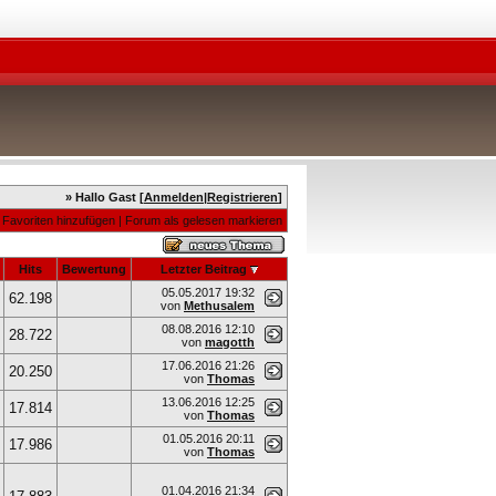
» Hallo Gast [
Anmelden
|
Registrieren
]
Favoriten hinzufügen
|
Forum als gelesen markieren
Hits
Bewertung
Letzter Beitrag
05.05.2017
19:32
62.198
von
Methusalem
08.08.2016
12:10
28.722
von
magotth
17.06.2016
21:26
20.250
von
Thomas
13.06.2016
12:25
17.814
von
Thomas
01.05.2016
20:11
17.986
von
Thomas
01.04.2016
21:34