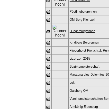
Radausfahrten
Pöstlingbergrennen
ÖM Berg Kleinzell
Hungerburgrennen
Kindberg Bergrennen
Fliegerhorst Pielachtal, Ru
Lizenzen 2015
Bezirksmeisterschaft
Maratona dles Dolomites 2
Luki
Gaisberg ÖM
Vereinsmeisterschaften Ber
Almkönig Eidenberg