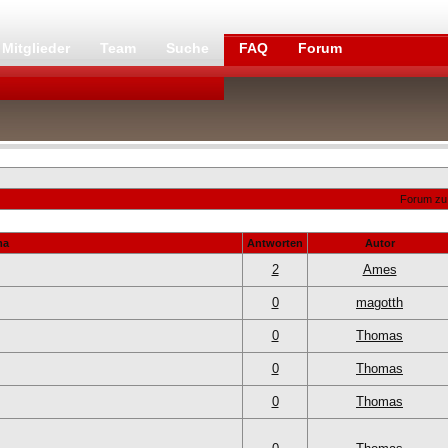
Mitglieder
Team
Suche
FAQ
Forum
Forum zu 
ma
Antworten
Autor
2
Ames
0
magotth
0
Thomas
0
Thomas
0
Thomas