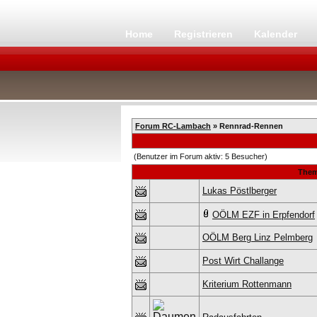
Home
Registrieren
Kalender
Forum RC-Lambach
» Rennrad-Rennen
(Benutzer im Forum aktiv: 5 Besucher)
The
Lukas Pöstlberger
OÖLM EZF in Erpfendorf
OÖLM Berg Linz Pelmberg
Post Wirt Challange
Kriterium Rottenmann