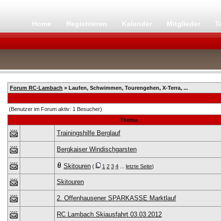
Home
Registrieren
Kalender
Mitglieder
T
Forum RC-Lambach
» Laufen, Schwimmen, Tourengehen, X-Terra, ...
(Benutzer im Forum aktiv: 1 Besucher)
Thema
Trainingshilfe Berglauf
Bergkaiser Windischgarsten
Skitouren
(
1
2
3
4
...
letzte Seite
)
Skitouren
2. Offenhausener SPARKASSE Marktlauf
RC Lambach Skiausfahrt 03.03.2012