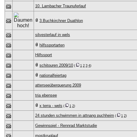
10. Lambacher Traunuferlauf
3.Buchkirchner Duathlon
silvesterlauf in wels
hilfssportarten
Hilfssport
schitouren 2009/10
(
1
2
3
4
)
nationalfeiertag
atterseeüberquerung 2009
tria ebensee
x terra - wels
(
1
2
)
24 stunden schwimmen in attnang puchheim
(
1
2
)
Gewinnspiel - Rennrad Marktstudie
mostkruglauf